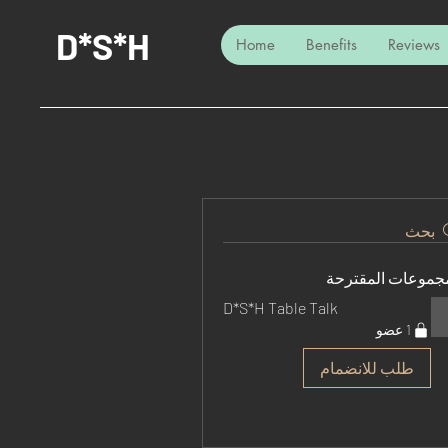
D*S*H
Home
Benefits
Reviews
بحث
مجموعات المقترحة
D*S*H Table Talk
1 عضو
طلب للانضمام