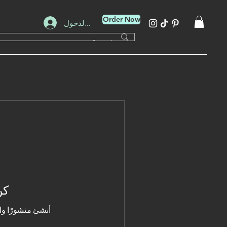
Order Now
تسجيل الدخول
كن
أنشئ منشورًا واب