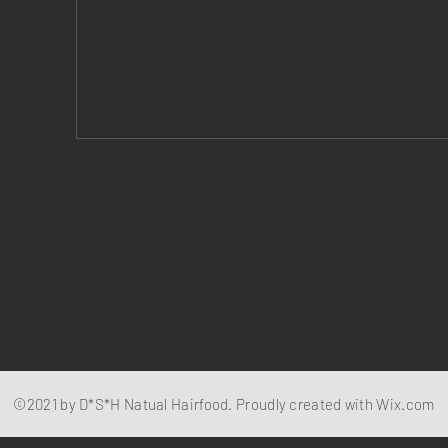
SHIPPING & RETURNS
STORE POLICY
PAYMENT METHODS
FAQ
©2021 by D*S*H Natual Hairfood. Proudly created with
Wix.com