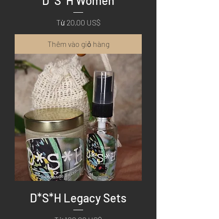
D*S*H Women
Giá bán rẻ
Từ
20,00 US$
Thêm vào giỏ hàng
D*S*H Legacy Sets