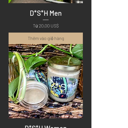
D*S*H Men
Giá bán rẻ
Từ
20,00 US$
Thêm vào giỏ hàng