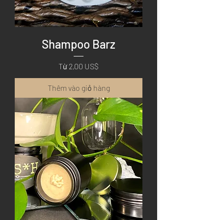
Shampoo Barz
Giá bán rẻ
Từ
2,00 US$
Thêm vào giỏ hàng